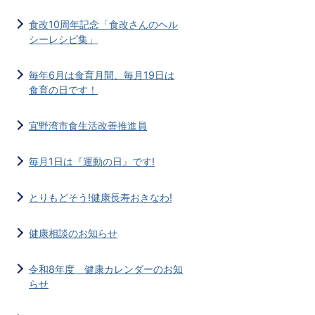
食改10周年記念「食改さんのヘル
シーレシピ集」
毎年6月は食育月間、毎月19日は
食育の日です！
宜野湾市食生活改善推進員
毎月1日は『運動の日』です!
とりもどそう!健康長寿おきなわ!
健康相談のお知らせ
令和8年度 健康カレンダーのお知
らせ