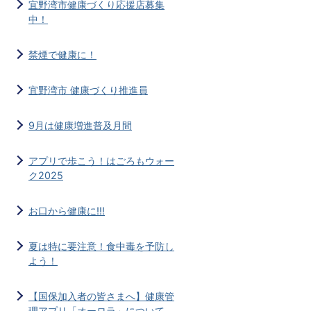
宜野湾市健康づくり応援店募集
中！
禁煙で健康に！
宜野湾市 健康づくり推進員
9月は健康増進普及月間
アプリで歩こう！はごろもウォー
ク2025
お口から健康に!!!
夏は特に要注意！食中毒を予防し
よう！
【国保加入者の皆さまへ】健康管
理アプリ「オーロラ」について