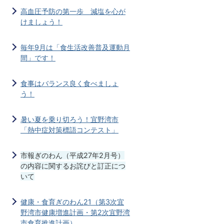
高血圧予防の第一歩 減塩を心が
けましょう！
毎年9月は「食生活改善普及運動月
間」です！
食事はバランス良く食べましょ
う！
暑い夏を乗り切ろう！宜野湾市
「熱中症対策標語コンテスト」
市報ぎのわん（平成27年2月号）
の内容に関するお詫びと訂正につ
いて
健康・食育ぎのわん21（第3次宜
野湾市健康増進計画・第2次宜野湾
市食育推進計画）