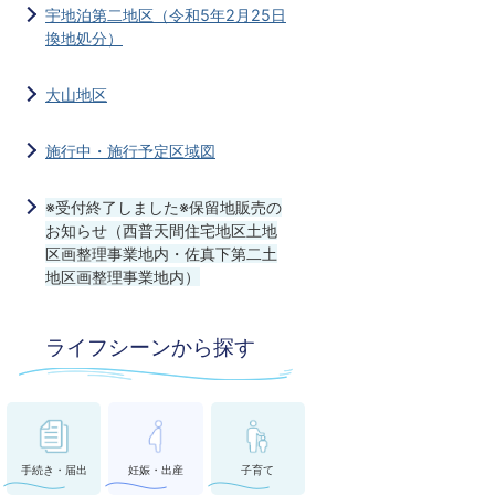
宇地泊第二地区（令和5年2月25日
換地処分）
大山地区
施行中・施行予定区域図
※受付終了しました※保留地販売の
お知らせ（西普天間住宅地区土地
区画整理事業地内・佐真下第二土
地区画整理事業地内）
ライフシーンから探す
手続き・届出
妊娠・出産
子育て