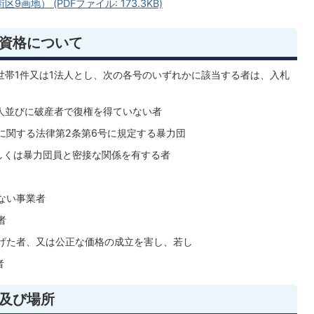
画地） (PDFファイル: 173.3KB)
な資格について
帯1件又は1法人とし、次の各号のいずれかに該当する者は、入札
人並びに破産者で復権を得ていない者
に関する法律第2条第6号に規定する暴力団
くは暴力団員と密接な関係を有する者
ない事業者
者
げた者、又は公正な価格の成立を害し、若し
者
間及び場所