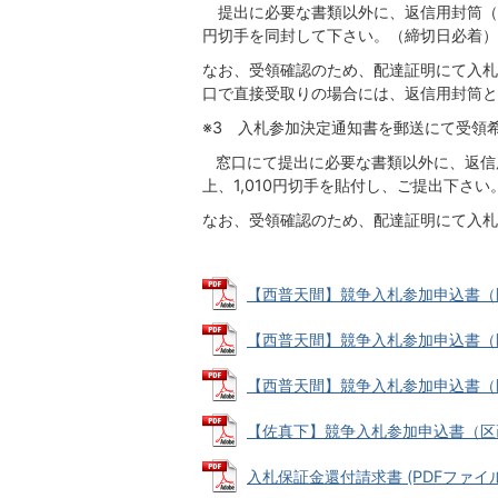
提出に必要な書類以外に、返信用封筒（角形
円切手を同封して下さい。（締切日必着）
なお、受領確認のため、配達証明にて入札
口で直接受取りの場合には、返信用封筒と
※3 入札参加決定通知書を郵送にて受領
窓口にて提出に必要な書類以外に、返信用
上、1,010円切手を貼付し、ご提出下さい
なお、受領確認のため、配達証明にて入札
【西普天間】競争入札参加申込書（区画1：
【西普天間】競争入札参加申込書（区画2
【西普天間】競争入札参加申込書（区画3
【佐真下】競争入札参加申込書（区画1：2
入札保証金還付請求書 (PDFファイル: 