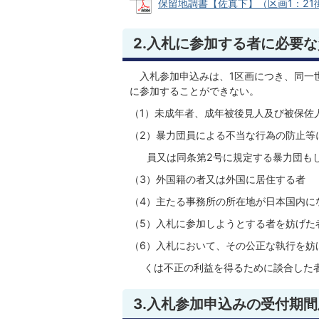
保留地調書【佐真下】（区画1：21街区9
2.入札に参加する者に必要
入札参加申込みは、1区画につき、同一世
に参加することができない。
（1）未成年者、成年被後見人及び被保佐
（2）暴力団員による不当な行為の防止等
員又は同条第2号に規定する暴力団もし
（3）外国籍の者又は外国に居住する者
（4）主たる事務所の所在地が日本国内に
（5）入札に参加しようとする者を妨げた
（6）入札において、その公正な執行を妨
くは不正の利益を得るために談合した
3.入札参加申込みの受付期