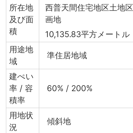
所在地
西普天間住宅地区土地区
及び面
画地
積
10,135.83平方メートル
用途地
準住居地域
域
建ぺい
率 / 容
60% / 200%
積率
用地状
傾斜地
況