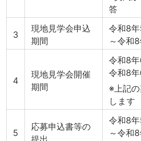
答
現地見学会申込
令和8年
3
期間
～令和8
令和8年
令和8年
現地見学会開催
4
期間
※上記
します
令和8年
応募申込書等の
5
～令和8
提出