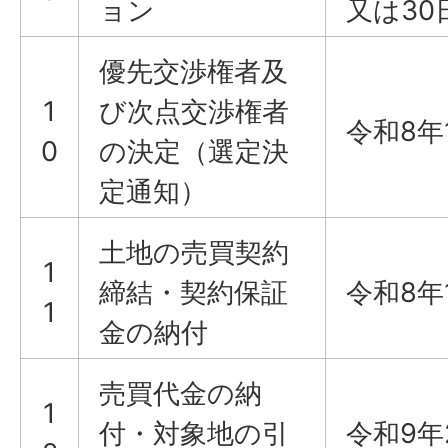
ョン
又は3
優先交渉権者及
1
び次点交渉権者
令和8年
0
の決定（選定決
定通知）
土地の売買契約
1
締結・契約保証
令和8年
1
金の納付
売買代金の納
1
付・対象地の引
令和9年