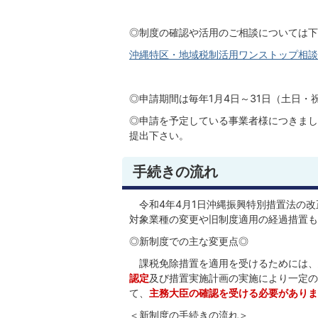
◎制度の確認や活用のご相談については下
沖縄特区・地域税制活用ワンストップ相談
◎申請期間は毎年1月4日～31日（土日・
◎申請を予定している事業者様につきまし
提出下さい。
手続きの流れ
令和4年4月1日沖縄振興特別措置法の改
対象業種の変更や旧制度適用の経過措置も
◎新制度での主な変更点◎
課税免除措置を適用を受けるためには、
認定
及び措置実施計画の実施により一定の
て、
主務大臣の確認を受ける
必要がありま
＜新制度の手続きの流れ＞