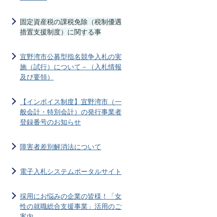
固定資産税の課税免除（税制優遇
措置支援制度）に関する事
宜野湾市公募型指名競争入札の実
施（試行）について－（入札情報
及び要領）
【インボイス制度】宜野湾市（一
般会計・特別会計）の発行事業者
登録番号のお知らせ
障害者差別解消法について
電子入札システムポータルサイト
採用にお悩みの企業の皆様！「女
性の就職総合支援事業」活用のご
案内