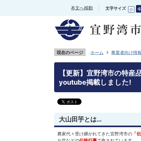
本文へ移動
文字サイズ
現在のページ
ホーム
事業者向け情
【更新】宜野湾市の特産
youtube掲載しました!
大山田芋とは…
農家代々受け継がれてきた宜野湾市の
「伝
お盆などの
伝統行事
で食されています。