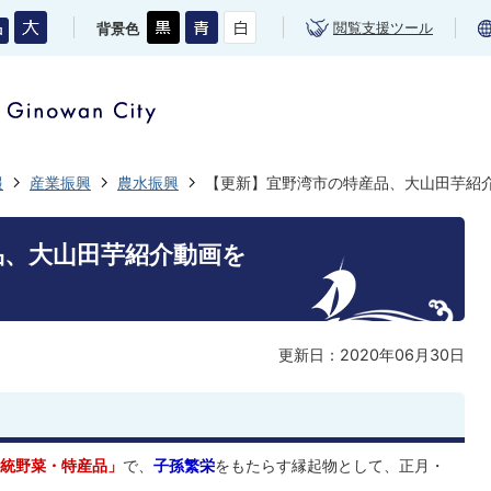
閲覧支援ツール
背景色
報
産業振興
農水振興
【更新】宜野湾市の特産品、大山田芋紹介動
品、大山田芋紹介動画を
更新日：2020年06月30日
統野菜・特産品」
で、
子孫繁栄
をもたらす縁起物として、正月・