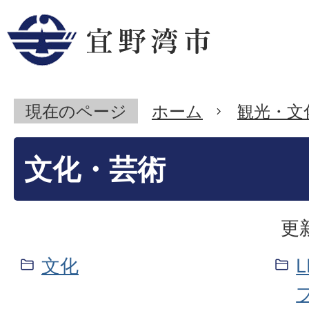
現在のページ
ホーム
観光・文
文化・芸術
更
文化
L