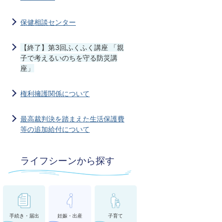
保健相談センター
【終了】第3回ふくふく講座 「親
子で考えるいのちを守る防災講
座」
権利擁護関係について
最高裁判決を踏まえた生活保護費
等の追加給付について
ライフシーンから探す
手続き・届出
妊娠・出産
子育て