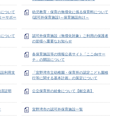
料について
幼児教育・保育の無償化に係る保育料について
リーサポー
(認可外保育施設)～保育施設向け～
料について
認可外保育施設（無償化対象）ご利用の保護者
の皆様へ重要なお知らせ
各保育施設等の情報公表サイト「ここdeサー
チ」の開設について
施設利用支
「宜野湾市立幼稚園・保育所の認定こども園移
行等に関する基本計画」の策定について
納済証明
公立保育所の給食について【献立表】
★
宜野湾市の認可外保育施設一覧