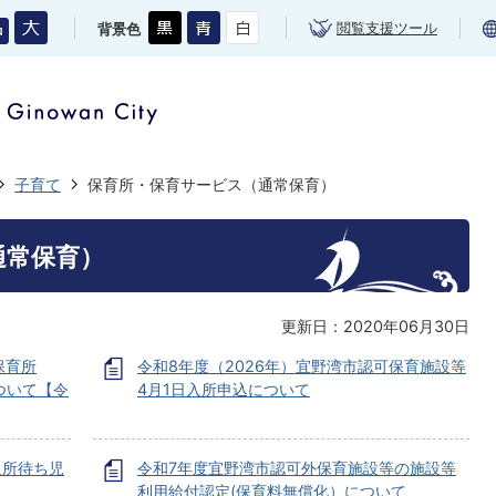
閲覧支援ツール
背景色
子育て
保育所・保育サービス（通常保育）
通常保育）
更新日：2020年06月30日
保育所
令和8年度（2026年）宜野湾市認可保育施設等
ついて【令
4月1日入所申込について
入所待ち児
令和7年度宜野湾市認可外保育施設等の施設等
利用給付認定(保育料無償化）について