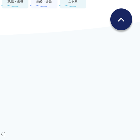
就職・退職
高齢・介護
ご不幸
く]