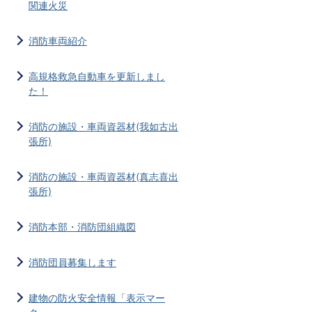
関連火災
消防車両紹介
高規格救急自動車を更新しまし
た！
消防の施設・車両資器材(我如古出
張所)
消防の施設・車両資器材(真志喜出
張所)
消防本部・消防団組織図
消防団員募集します
建物の防火安全情報「表示マー