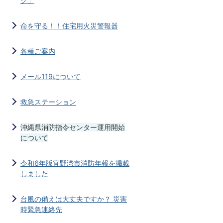
ク」
命を守る！！住宅用火災警報器
各種ご案内
メール119について
救急ステーション
沖縄県消防指令センター運用開始
について
令和6年版宜野湾市消防年報を掲載
しました
台風の備えは大丈夫ですか？ 災害
時緊急連絡先