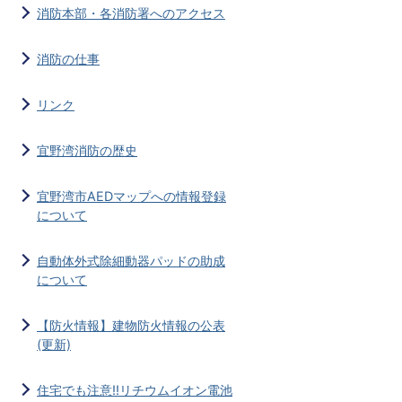
消防本部・各消防署へのアクセス
消防の仕事
リンク
宜野湾消防の歴史
宜野湾市AEDマップへの情報登録
について
自動体外式除細動器パッドの助成
について
【防火情報】建物防火情報の公表
(更新)
住宅でも注意‼リチウムイオン電池