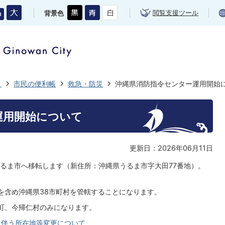
閲覧支援ツール
背景色
き
市民の便利帳
救急・防災
沖縄県消防指令センター運用開始
運用開始について
更新日：2026年06月11日
るま市へ移転します（新住所：沖縄県うるま市字大田77番地）。
を含め沖縄県38市町村を管轄することになります。
町、今帰仁村のみになります。
に伴う所在地等変更について