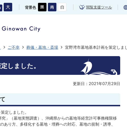
閲覧支援ツール
背景色
き
ご不幸
葬儀・墓地・斎場
宜野湾市墓地基本計画を策定しま
策定しました。
更新日：2021年07月29日
て
を策定しました。
研究」（墓地実態調査）、沖縄県からの墓地等経営許可事務権限移
のあり方、多様化する墓地・埋葬への対応、墓地の規制・誘導、