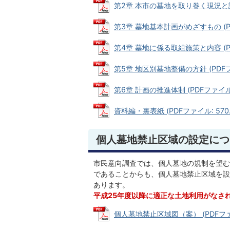
第2章 本市の墓地を取り巻く現況と課題 
第3章 墓地基本計画がめざすもの (PDF
第4章 墓地に係る取組施策と内容 (PDF
第5章 地区別墓地整備の方針 (PDFファ
第6章 計画の推進体制 (PDFファイル: 
資料編・裏表紙 (PDFファイル: 570.
個人墓地禁止区域の設定につ
市民意向調査では、個人墓地の規制を望む
であることからも、個人墓地禁止区域を設
あります。
平成25年度以降に適正な土地利用がなさ
個人墓地禁止区域図（案） (PDFファイル