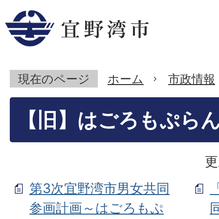
現在のページ
ホーム
市政情報
【旧】はごろもぷら
更
第3次宜野湾市男女共同
参画計画～はごろもぷ