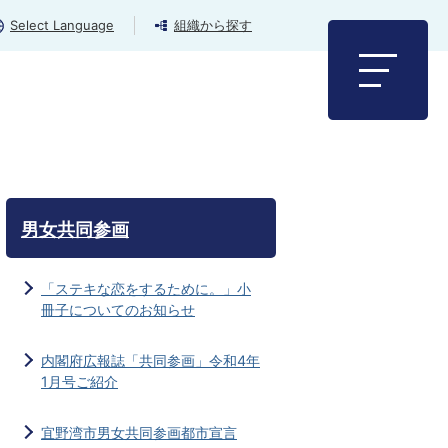
Select Language
組織から探す
男女共同参画
「ステキな恋をするために。」小
冊子についてのお知らせ
内閣府広報誌「共同参画」令和4年
1月号ご紹介
宜野湾市男女共同参画都市宣言