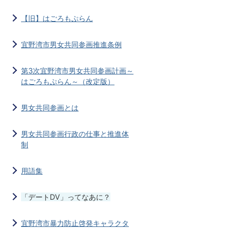
【旧】はごろもぷらん
宜野湾市男女共同参画推進条例
第3次宜野湾市男女共同参画計画～
はごろもぷらん～（改定版）
男女共同参画とは
男女共同参画行政の仕事と推進体
制
用語集
「デートDV」ってなあに？
宜野湾市暴力防止啓発キャラクタ