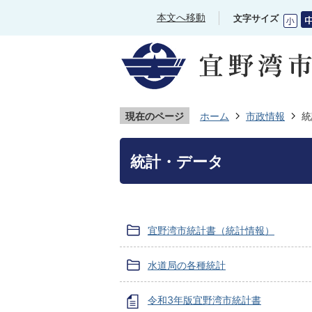
本文へ移動
文字サイズ
現在のページ
ホーム
市政情報
統
統計・データ
宜野湾市統計書（統計情報）
水道局の各種統計
令和3年版宜野湾市統計書