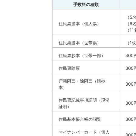
手数料の種類
（5
住民票謄本（個人票）
（6名
（1
住民票謄本（世帯票）
（1枚
住民票抄本（世帯一部）
300
住民票除票
300
戸籍附票・除附票（謄抄
300
本）
住民票記載事項証明（現況
300
証明）
住民基本帳台帳の閲覧
300
マイナンバーカード（個人
800