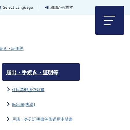
Select Language
組織から探す
続き・証明等
届出・手続き・証明等
住民票郵送依頼書
転出届(郵送)
戸籍・身分証明書等郵送用申請書