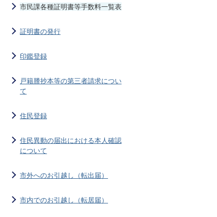
市民課各種証明書等手数料一覧表
証明書の発行
印鑑登録
戸籍謄抄本等の第三者請求につい
て
住民登録
住民異動の届出における本人確認
について
市外へのお引越し（転出届）
市内でのお引越し（転居届）