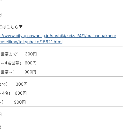
円
細はこちら▼
://www.city.ginowan.lg.jp/soshiki/keizai/4/1/mainanbakanre
raseitiran/tokyuhako/15621.html
名世帯まで） 300円
～4名世帯） 600円
名世帯～） 900円
名まで) 300円
～4名) 600円
名～) 900円
円
円