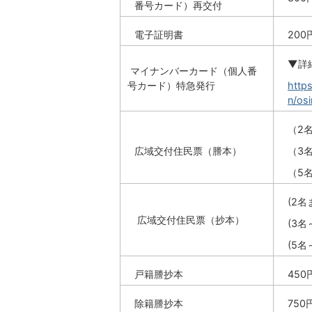
番号カード）再交付
電子証明書
200
▼詳
マイナンバーカード（個人番
号カード）特急発行
https
n/osi
（2
広域交付住民票（謄本）
（3名
（5
(2
広域交付住民票（抄本）
(3名
(5
戸籍謄抄本
450
除籍謄抄本
750