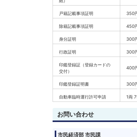
紙）
戸籍記載事項証明
350
除籍記載事項証明
450
身分証明
300
行政証明
300
印鑑登録証（登録カードの
400
交付）
印鑑登録証明書
300
自動車臨時運行許可申請
1両 
お問い合わせ
市民経済部 市民課