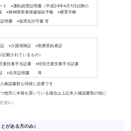
ード •運転経歴証明書（平成24年4月1日以降の
帳 •精神障害者保健福祉手帳 •療育手帳
証明書 •仮滞在許可書 等
者証 •介護保険証 •医療受給者証
が記載されているもの）
•児童扶養手当証書 •特別児童扶養手当証書
生証 •在学証明書 等
人確認書類も同様に必要です
つ他市に本籍を置いている場合は上記本人確認書類の他に
ださい。
ことがある方のみ）