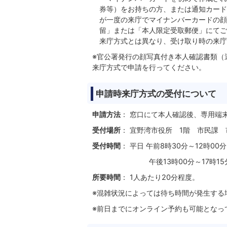
券等）をお持ちの方、または通知カード
が一度の来庁でマイナンバーカードの顔
留」または「本人限定受取郵便」にてご
来庁方式とは異なり、受け取り時の来庁
※官公署発行の顔写真付き本人確認書類（
来庁方式で申請を行ってください。
申請時来庁方式の受付について
申請方法
： 窓口にて本人確認後、専用端
受付場所
： 宜野湾市役所 1階 市民課 
受付時間
： 平日 午前8時30分～12時00分
午後13時00分～17時15
所要時間
： 1人あたり20分程度。
※混雑状況によっては待ち時間が発生する
※前日までにオンライン予約も可能となっ