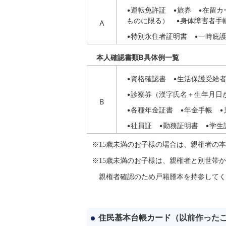
•運転免許証 •旅券 •在留カ
ものに限る） •身体障害者手
A
•特別永住者証明書 •一時庇護
本人確認書類B具体例一覧
•資格確認書 •生活保護受給
•診察券（漢字氏名＋生年月日
B
•各種年金証書 •年金手帳 
•社員証 •勤務証明書 •学
※
15
歳未満のお子様の場合は、親権者の本
※
15
歳未満のお子様は、親権者と別世帯か
親権者確認のため戸籍謄本を持参してく
住民基本台帳カード（以前作った