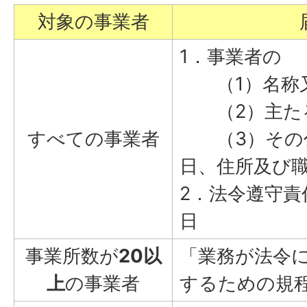
対象の事業者
1．事業者の
（1）名称
（2）主たる
すべての事業者
（3）その代
日、住所及び
2．法令遵守責
日
事業所数が
20以
「業務が法令
上
の事業者
するための規