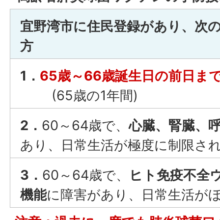
宜野湾市に住民登録があり、次
方
1．
65歳
～66歳誕生日の前日ま
(65歳の1年間)
2．
60～64歳で、
心臓、腎臓、
あり、日常生活が極度に制限さ
3．
60～64歳で、
ヒト免疫不全
機能
に障害があり、日常生活が