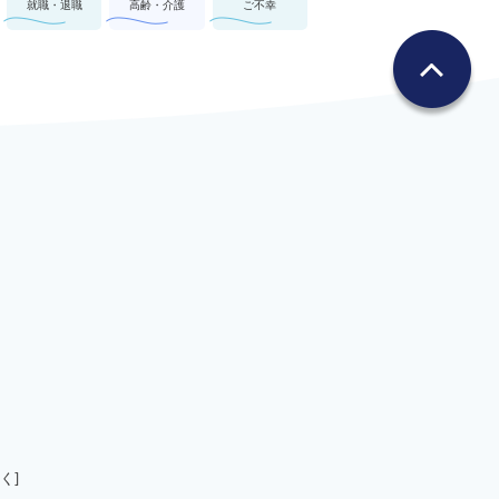
就職・退職
高齢・介護
ご不幸
く]