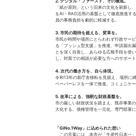
2. デジタル・ファースト、その徹底。
「紙が原則」という旧来の文化を刷新し、
をAI・RAG活用の基盤として徹底推進
員の事務負担を劇的に軽減する。
3. 市民の期待を超える、変革を。
市民が時間や場所にとらわれず行政サービ
る「プッシュ型支援」を推進、申請届出漏
とを深く自覚し、あらゆる広報手段を使い
し、対面での相談が必要な方へのサポート
4. 次代の働き方を、自ら体現。
令和13年の新庁舎移転を見据え、場所に
ペーパーレスを一体で推進。コミュニケー
5. 改革による、強靭な財政基盤を。
市の厳しい財政状況を踏まえ、既存事業の
大化する。債権管理を一元化、専門部署に
「GiNo.1Way」に込められた想い
この言葉には、本市が「生産性日本一」