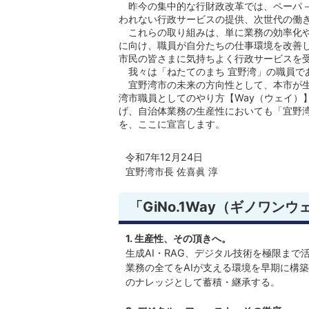
昨今の集中的な行財政改革では、ペーパ－
われない行政サービスの提供、次世代の働
これらの取り組みは、単に業務の効率化や
に向け、職員が自分たちの仕事環境を改善
市民の皆さまに気持ちよく行政サービスを
我々は「ねたてのまち 宜野湾」の職員で
宜野湾市の未来の方向性として、本市が生
湾市職員としてのやり方【Way（ウェイ）】を
げ、自治体業務の生産性においても「宜野
を、ここに宣言します。
令和7年12月24日
宜野湾市長 佐喜眞 淳
「GiNo.1Way（ギノワンウ
1. 生産性、その頂きへ。
生成AI・RAG、デジタル技術を極限ま
業務の全てをAIが支える環境を早期に構築
のナレッジとして蓄積・継承する。