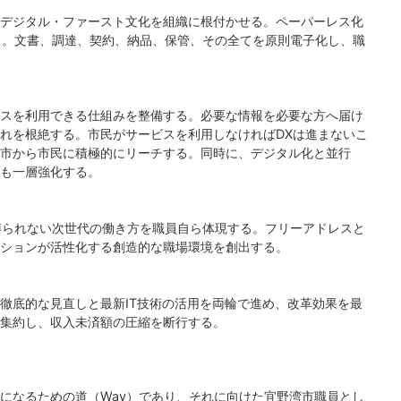
デジタル・ファースト文化を組織に根付かせる。ペーパーレス化
する。文書、調達、契約、納品、保管、その全てを原則電子化し、職
スを利用できる仕組みを整備する。必要な情報を必要な方へ届け
れを根絶する。市民がサービスを利用しなければDXは進まないこ
市から市民に積極的にリーチする。同時に、デジタル化と並行
も一層強化する。
縛られない次世代の働き方を職員自ら体現する。フリーアドレスと
ションが活性化する創造的な職場環境を創出する。
徹底的な見直しと最新IT技術の活用を両輪で進め、改革効果を最
集約し、収入未済額の圧縮を断行する。
になるための道（Way）であり、それに向けた宜野湾市職員とし