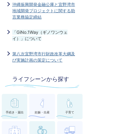
沖縄振興開発金融公庫と宜野湾市
地域開発プロジェクトに関する助
言業務協定締結
「GiNo.1Way（ギノワンウェ
イ）」について
第八次宜野湾市行財政改革大綱及
び実施計画の策定について
ライフシーンから探す
手続き・届出
妊娠・出産
子育て