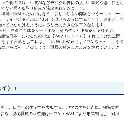
レス化の徹底、生成AIなどデジタル技術の活用、時間や場所にとら
き方など様々な取り組みが議論されてきました。
経費の削減のためではなく、新しい庁舎の開設という一つのゴール
し、ライフスタイルに合わせて働けるようにすることで、結果として
受けていただけるようにするための大きな改革となります。
あり、沖縄県全体をリードする、その誇りと使命感があります。
産性日本一になるための道【Way（ウェイ）】それに向けた宜野
示す言葉として私は、「Gi No.1 Way（ギノワンウェイ）」を掲
湾がいちばん」となるよう、職員の皆さまと歩みを進めていくこと
ェイ）」
で活用し、日本一の生産性を実現する。現場の声を起点に、知識集約
する。現場職員の暗黙知は生成AI・RAGにより形式知化し、組織