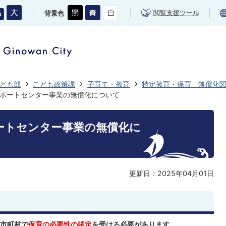
閲覧支援ツール
背景色
ども部
こども政策課
子育て・教育
特定教育・保育 無償化
ポートセンター事業の無償化について
ートセンター事業の無償化に
更新日：2025年04月01日
市町村で
保育の必要性の認定
を受ける必要があります。