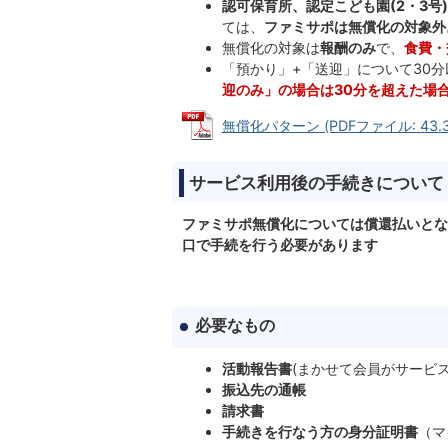
認可保育所、認定こども園(2・3
ては、
ファミサポは無償化の対象外
無償化の対象は
報酬のみ
で、
食費・
「預かり」+「送迎」について30
迎のみ」の場合は30分を超えた場
無償化パターン (PDFファイル: 43.3
サービス利用後の手続きについて
ファミサポ無償化については償還払いとな
口で手続を行う必要があります
必要なもの
活動報告書
(まかせて会員がサービ
振込先の通帳
請求書
手続きを行なう方の身分証明書
（マ