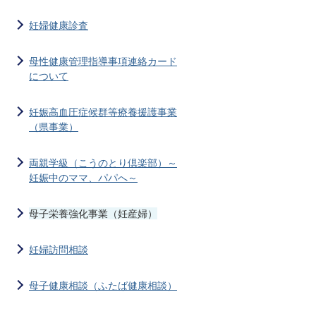
妊婦健康診査
母性健康管理指導事項連絡カード
について
妊娠高血圧症候群等療養援護事業
（県事業）
両親学級（こうのとり倶楽部）～
妊娠中のママ、パパへ～
母子栄養強化事業（妊産婦）
妊婦訪問相談
母子健康相談（ふたば健康相談）