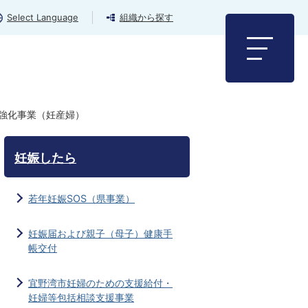
Select Language
組織から探す
強化事業（妊産婦）
妊娠したら
若年妊娠SOS（県事業）
妊娠届および親子（母子）健康手
帳交付
宜野湾市妊婦のための支援給付・
妊婦等包括相談支援事業