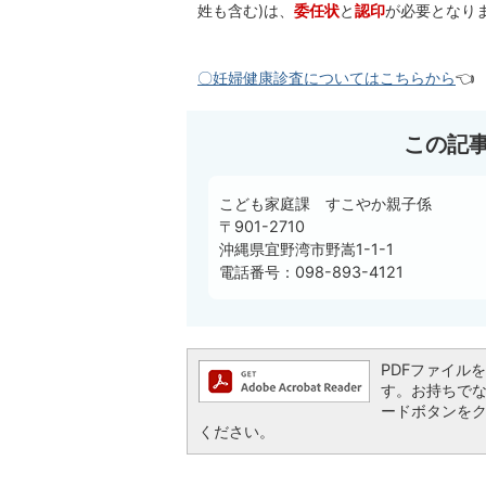
姓も含む)は、
委任状
と
認印
が必要となり
〇妊婦健康診査についてはこちらから
👈
この記
こども家庭課 すこやか親子係
〒901-2710
沖縄県宜野湾市野嵩1-1-1
電話番号：098-893-4121
PDFファイルを閲
す。お持ちでない方
ードボタンを
ください。