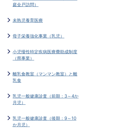
庭全戸訪問）
未熟児養育医療
母子栄養強化事業（乳児）
小児慢性特定疾病医療費助成制度
（県事業）
離乳食教室（マンマン教室）と離
乳食
乳児一般健康診査（前期：3～4か
月児）
乳児一般健康診査（後期：9～10
か月児）