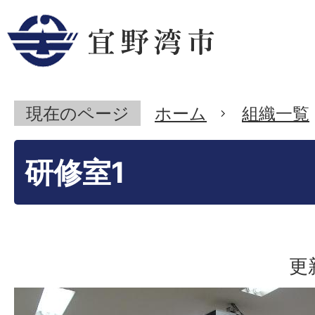
現在のページ
ホーム
組織一覧
研修室1
更