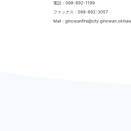
電話：098-892-1199
ファックス：098-892-3057
Mail：ginowanfire@city.ginowan.okinaw