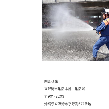
問合せ先
宜野湾市消防本部 消防署
〒901-2203
沖縄県宜野湾市字野嵩677番地