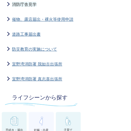
消防庁舎見学
催物、露店届出・裸火等使用申請
道路工事届出書
防災教育の実施について
宜野湾消防署 我如古出張所
宜野湾消防署 真志喜出張所
ライフシーンから探す
手続き・届出
妊娠・出産
子育て