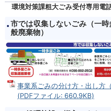
環境対策課粗大ごみ受付専用電
市では収集しないごみ（一時
般廃棄物）
事業系ごみの分け方・出し方（
(PDFファイル: 660.9KB)