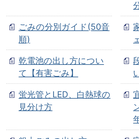
ごみの分別ガイド(50音
順)
乾電池の出し方につい
て【有害ごみ】
蛍光管とLED、白熱球の
見分け方