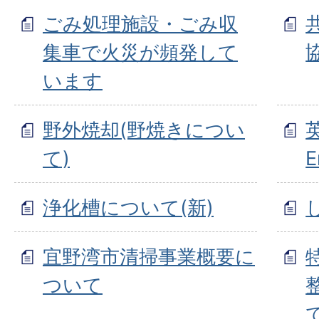
ごみ処理施設・ごみ収
集車で火災が頻発して
います
野外焼却(野焼きについ
て)
E
浄化槽について(新)
宜野湾市清掃事業概要に
ついて