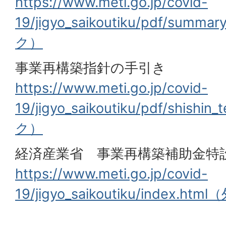
https://www.meti.go.jp/covid-
19/jigyo_saikoutiku/pdf/sum
ク）
事業再構築指針の手引き
https://www.meti.go.jp/covid-
19/jigyo_saikoutiku/pdf/shish
ク）
経済産業省 事業再構築補助金特
https://www.meti.go.jp/covid-
19/jigyo_saikoutiku/index.