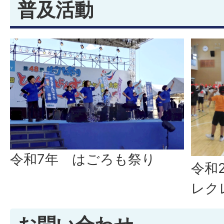
普及活動
令和7年 はごろも祭り
令和
レク