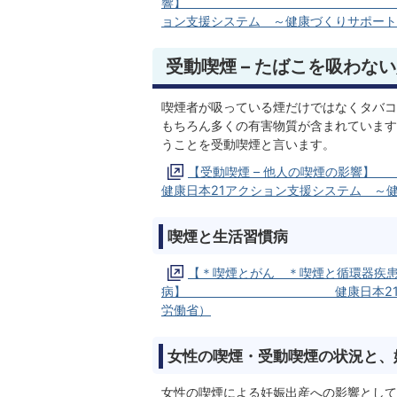
響】 健
ョン支援システム ～健康づくりサポート
受動喫煙 – たばこを吸わな
喫煙者が吸っている煙だけではなくタバコ
もちろん多くの有害物質が含まれています
うことを受動喫煙と言います。
【受動喫煙 
健康日本21アクション支援システム ～
喫煙と生活習慣病
【＊喫煙とがん ＊喫煙と循環器疾
病】 健康日本21アクション
労働省）
女性の喫煙・受動喫煙の状況と、
女性の喫煙による妊娠出産への影響として