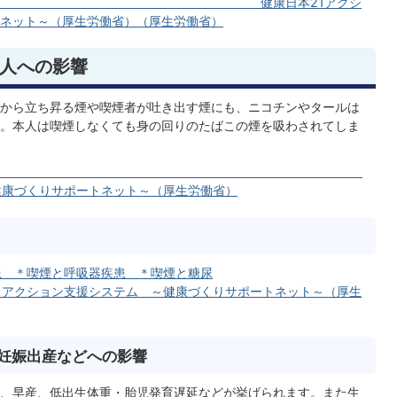
康日本21アクシ
ネット～（厚生労働省）（厚生労働省）
い人への影響
から立ち昇る煙や喫煙者が吐き出す煙にも、ニコチンやタールは
。本人は喫煙しなくても身の回りのたばこの煙を吸わされてしま
– 他人の喫煙の影響】
健康づくりサポートネット～（厚生労働省）
患 ＊喫煙と呼吸器疾患 ＊喫煙と糖尿
支援システム ～健康づくりサポートネット～（厚生
妊娠出産などへの影響
、早産、低出生体重・胎児発育遅延などが挙げられます。また生