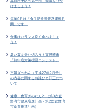
高血圧予防の第一歩 減塩を心が
けましょう！
毎年9月は「食生活改善普及運動月
間」です！
食事はバランス良く食べましょ
う！
暑い夏を乗り切ろう！宜野湾市
「熱中症対策標語コンテスト」
市報ぎのわん（平成27年2月号）
の内容に関するお詫びと訂正につ
いて
健康・食育ぎのわん21（第3次宜
野湾市健康増進計画・第2次宜野湾
市食育推進計画）