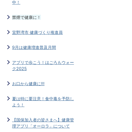
中！
禁煙で健康に！
宜野湾市 健康づくり推進員
9月は健康増進普及月間
アプリで歩こう！はごろもウォー
ク2025
お口から健康に!!!
夏は特に要注意！食中毒を予防し
よう！
【国保加入者の皆さまへ】健康管
理アプリ「オーロラ」について