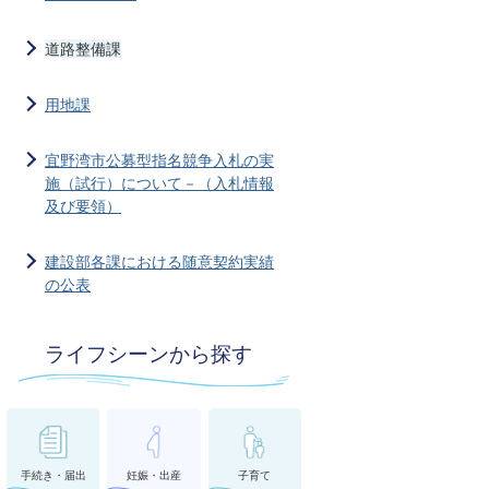
道路整備課
用地課
宜野湾市公募型指名競争入札の実
施（試行）について－（入札情報
及び要領）
建設部各課における随意契約実績
の公表
ライフシーンから探す
手続き・届出
妊娠・出産
子育て