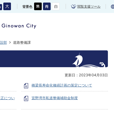
閲覧支援ツール
背景色
設部
道路整備課
更新日：2023年04月03日
橋梁長寿命化修繕計画の策定について
改正につい
宜野湾市私道整備補助金制度