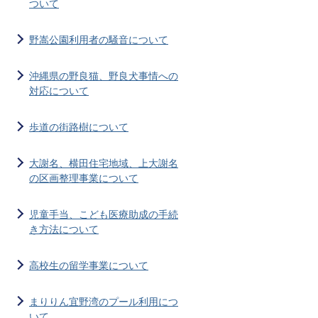
ついて
野嵩公園利用者の騒音について
沖縄県の野良猫、野良犬事情への
対応について
歩道の街路樹について
大謝名、横田住宅地域、上大謝名
の区画整理事業について
児童手当、こども医療助成の手続
き方法について
高校生の留学事業について
まりりん宜野湾のプール利用につ
いて