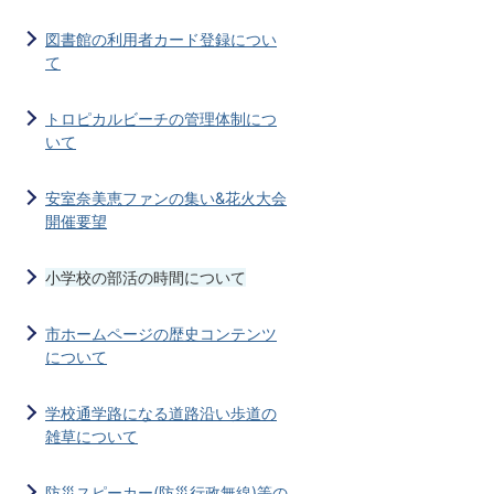
図書館の利用者カード登録につい
て
トロピカルビーチの管理体制につ
いて
安室奈美恵ファンの集い&花火大会
開催要望
小学校の部活の時間について
市ホームページの歴史コンテンツ
について
学校通学路になる道路沿い歩道の
雑草について
防災スピーカー(防災行政無線)等の