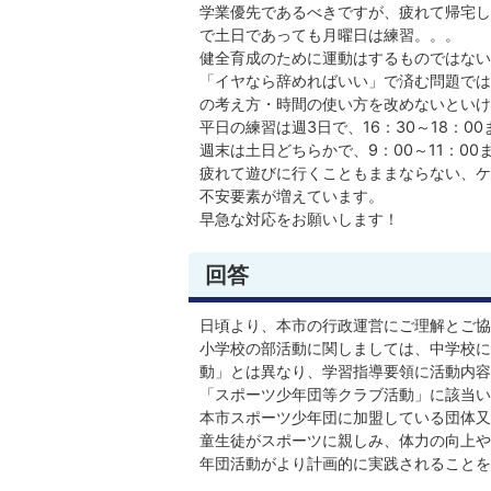
学業優先であるべきですが、疲れて帰宅し
で土日であっても月曜日は練習。。。
健全育成のために運動はするものではない
「イヤなら辞めればいい」で済む問題では
の考え方・時間の使い方を改めないといけ
平日の練習は週3日で、16：30～18：00
週末は土日どちらかで、9：00～11：0
疲れて遊びに行くこともままならない、ケ
不安要素が増えています。
早急な対応をお願いします！
回答
日頃より、本市の行政運営にご理解とご協
小学校の部活動に関しましては、中学校に
動」とは異なり、学習指導要領に活動内容
「スポーツ少年団等クラブ活動」に該当い
本市スポーツ少年団に加盟している団体又
童生徒がスポーツに親しみ、体力の向上や
年団活動がより計画的に実践されることを