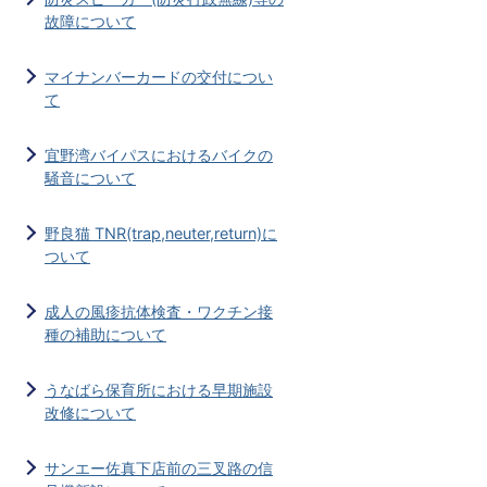
故障について
マイナンバーカードの交付につい
て
宜野湾バイパスにおけるバイクの
騒音について
野良猫 TNR(trap,neuter,return)に
ついて
成人の風疹抗体検査・ワクチン接
種の補助について
うなばら保育所における早期施設
改修について
サンエー佐真下店前の三叉路の信