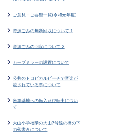
ご意見・ご要望一覧(令和元年度)
資源ごみの無断回収について 1
資源ごみの回収について 2
カーブミラーの設置について
公共のトロピカルビーチで音楽が
流されている事について
米軍基地への転入及び転出につい
て
大山小学校隣の大山7号線の橋の下
の落書きについて