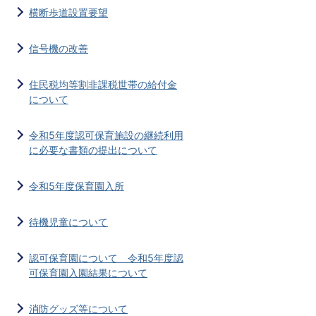
横断歩道設置要望
信号機の改善
住民税均等割非課税世帯の給付金
について
令和5年度認可保育施設の継続利用
に必要な書類の提出について
令和5年度保育園入所
待機児童について
認可保育園について 令和5年度認
可保育園入園結果について
消防グッズ等について