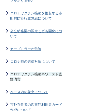
ブが足りません
コロナワクチン接種を推奨する市
町村防災行政無線について
公立幼稚園の認定こども園化につ
いて
カーブミラーが危険
コロナ時の選挙対応について
コロナワクチン接種率ワースト宜
野湾市
ベース内の花火について
市外在住者の図書館利用者カード
作成について