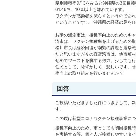
県別接種率9/13をみると沖縄県の3回目接
61.46％、10％以上も離れています。
ワクチンが感染者を減らすというのであれ
ということですし、沖縄県の経済の足をひ
お隣の浦添市は、接種率向上のためのキャ
湾市は、ワクチン接種率を上げるための取
松川市長は経済回復が喫緊の課題と選挙戦
だと思いますが今の宜野湾市は、他市町村
せめてワーストを脱する努力、少しでも行
住民として、恥ずかしく、悲しいです。オ
率向上の取り組みを行いませんか？
回答
ご投稿いただきました件につきまして、新
す。
この度は新型コロナワクチン接種事業につ
接種率向上のため、市としても初回接種時
を実施する等、個々人が接種しやすいタイ