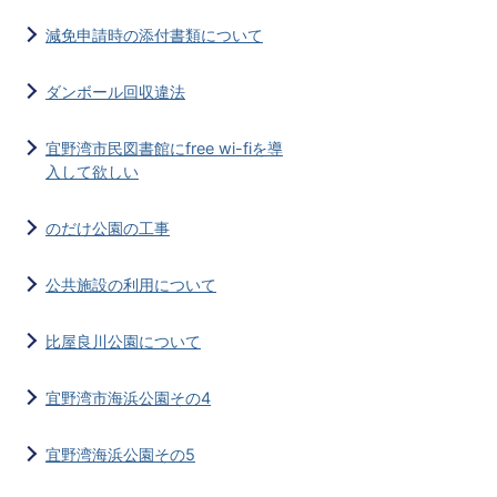
減免申請時の添付書類について
ダンボール回収違法
宜野湾市民図書館にfree wi-fiを導
入して欲しい
のだけ公園の工事
公共施設の利用について
比屋良川公園について
宜野湾市海浜公園その4
宜野湾海浜公園その5