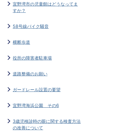
宜野湾市の児童館はどうなってま
すか？
58号線バイク騒音
横断歩道
役所の障害者駐車場
道路整備のお願い
ガードレール設置の要望
宜野湾海浜公園 その6
3歳児検診時の眼に関する検査方法
の改善について