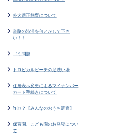
外犬適正飼育について
道路の渋滞を何とかして下さ
い！！
ゴミ問題
トロピカルビーチの足洗い場
住居表示変更によるマイナンバー
カード手続きについて
詐欺？【みんなのおうち調査】
保育園、こども園のお昼寝につい
て