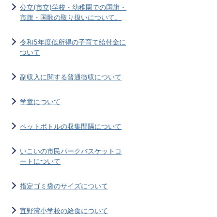
公立(市立)学校・幼稚園での国旗・
市旗・国歌の取り扱いについて。
令和5年度低所得の子育て給付金に
ついて
副収入に関する普通徴収について
学童について
ペットボトルの収集間隔について
いこいの市民パークバスケットコ
ートについて
指定ゴミ袋のサイズについて
宜野湾小学校の給食について