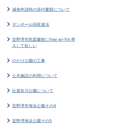
減免申請時の添付書類について
ダンボール回収違法
宜野湾市民図書館にfree wi-fiを導
入して欲しい
のだけ公園の工事
公共施設の利用について
比屋良川公園について
宜野湾市海浜公園その4
宜野湾海浜公園その5