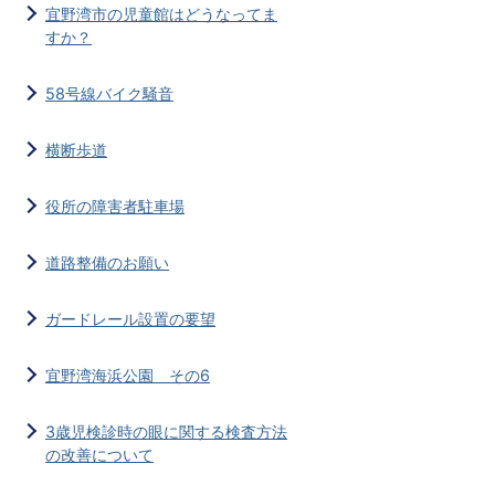
宜野湾市の児童館はどうなってま
すか？
58号線バイク騒音
横断歩道
役所の障害者駐車場
道路整備のお願い
ガードレール設置の要望
宜野湾海浜公園 その6
3歳児検診時の眼に関する検査方法
の改善について