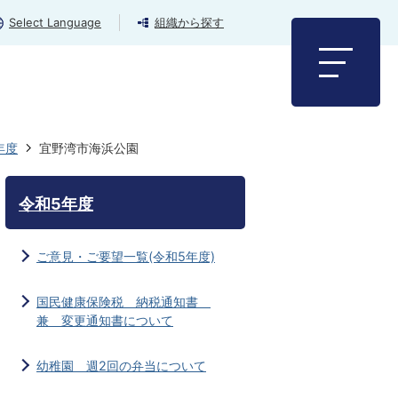
Select Language
組織から探す
年度
宜野湾市海浜公園
令和5年度
ご意見・ご要望一覧(令和5年度)
国民健康保険税 納税通知書
兼 変更通知書について
幼稚園 週2回の弁当について