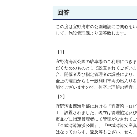
回答
この度は宜野湾市の公園施設にご関心をい
して、施設管理課より回答致します。
【1】
宜野湾海浜公園の駐車場のご利用につきま
だくためのものとして設置されてございま
合、開催者及び指定管理者の調整により、
全上の理由からも一般利用車両の出入りを
能でございますので、何卒ご理解の程宜し
【2】
宜野湾市西海岸部における『宜野湾トロピ
工、設置されました。現在は管理協定及び
市並びに指定管理者にて管理がなされてご
『金武湾港海浜公園』、『中城湾港安座真
はなっておらず、違反等もございません。