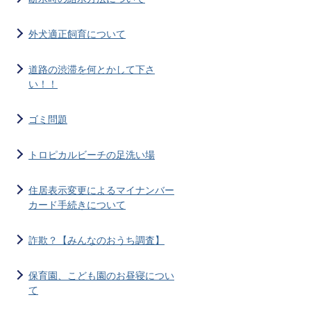
外犬適正飼育について
道路の渋滞を何とかして下さ
い！！
ゴミ問題
トロピカルビーチの足洗い場
住居表示変更によるマイナンバー
カード手続きについて
詐欺？【みんなのおうち調査】
保育園、こども園のお昼寝につい
て