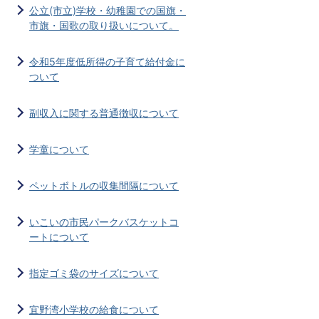
公立(市立)学校・幼稚園での国旗・
市旗・国歌の取り扱いについて。
令和5年度低所得の子育て給付金に
ついて
副収入に関する普通徴収について
学童について
ペットボトルの収集間隔について
いこいの市民パークバスケットコ
ートについて
指定ゴミ袋のサイズについて
宜野湾小学校の給食について