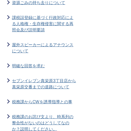
資源ごみの持ち去りについて
課税誤登録に基づく行政対応によ
る人格権・生存権侵害に関する再
照会及び説明要請
屋外スピーカーによるアナウンス
について
明確な回答を求む
セブンイレブン真栄原3丁目店から
真栄原交番までの道路について
税務課からCWを誘導指導との事
税務課のお詫び文より、時系列の
整合性がないのはどうしてなの
か？説明してください。