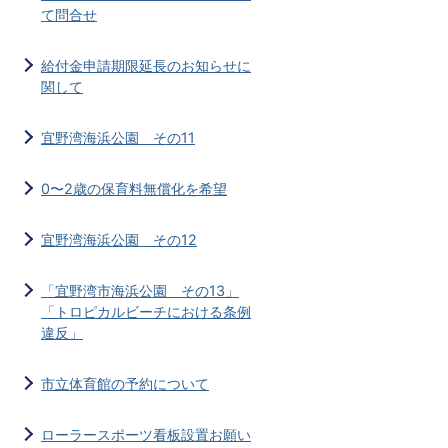
て問合せ
給付金申請期限延長のお知らせに
関して
宜野湾海浜公園 その11
0〜2歳の保育料無償化を希望
宜野湾海浜公園 その12
「宜野湾市海浜公園 その13」
「トロピカルビーチにおける条例
違反」
市立体育館の予約について
ローラースポーツ看板設置お願い