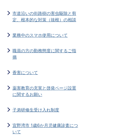
市道沿いの街路樹の害虫駆除と剪
定、根本的な対策（抜根）の相談
業務中のスマホ使用について
職員の方の勤務態度に関するご指
摘
香害について
薬害教育の充実と啓発ページ設置
に関するお願い
子弟研修生受け入れ制度
宜野湾市 1歳6か月児健康診査につ
いて