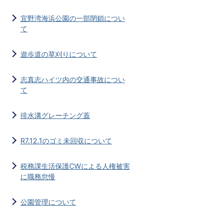
宜野湾海浜公園の一部閉鎖につい
て
遊歩道の草刈りについて
志真志ハイツ内の交通事故につい
て
排水溝グレーチング蓋
R7.12.1のゴミ未回収について
税務課生活保護CWによる人権被害
に職務怠慢
公園管理について