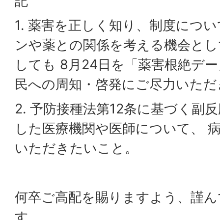
記
1. 薬害を正しく知り、制度につ
ンや薬との関係を考える機会とし
しても 8月24日を「薬害根絶デ
民への周知・啓発にご尽力いただ
2. 予防接種法第12条に基づく副
した医療機関や医師について、 
いただきたいこと。
何卒ご高配を賜りますよう、謹ん
す。