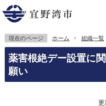
現在のページ
ホーム
組織一覧
薬害根絶デー設置に
願い
更