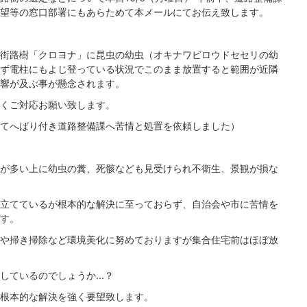
望等の窓口部署にもあらためて本メールにてお伝え致します。
街路樹「クロヨナ」に昆虫の幼虫（オキナワビロウドセセリの幼
ず電柱にもよじ登っている状況でこのまま放置すると範囲が近隣
響が及ぶ事が懸念されます。
くご対応お願い致します。
てへばり付き道路整備課へ苦情と処置を依頼しました）
が多い上に幼虫の糞、死骸なども見受けられ不衛生、景観が損な
立てているが根本的な解決に至っておらず、自治会や市に苦情を
す。
や掃き掃除など環境美化に努めておりますが集合住宅前はほぼ放
しているのでしょうか…？
根本的な解決を強く要望致します。