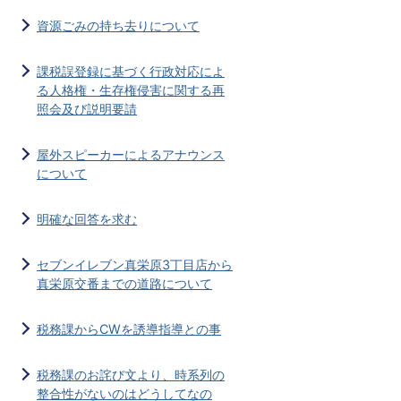
資源ごみの持ち去りについて
課税誤登録に基づく行政対応によ
る人格権・生存権侵害に関する再
照会及び説明要請
屋外スピーカーによるアナウンス
について
明確な回答を求む
セブンイレブン真栄原3丁目店から
真栄原交番までの道路について
税務課からCWを誘導指導との事
税務課のお詫び文より、時系列の
整合性がないのはどうしてなの