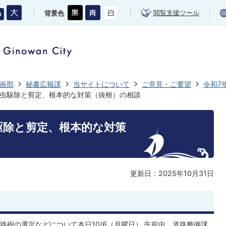
閲覧支援ツール
背景色
画部
秘書広報課
当サイトについて
ご意見・ご要望
令和7
虫駆除と剪定、根本的な対策（抜根）の相談
駆除と剪定、根本的な対策
更新日：2025年10月31日
樹の選定などについて本日10/6（月曜日） 午前中、道路整備課