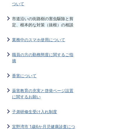
ついて
市道沿いの街路樹の害虫駆除と剪
定、根本的な対策（抜根）の相談
業務中のスマホ使用について
職員の方の勤務態度に関するご指
摘
香害について
薬害教育の充実と啓発ページ設置
に関するお願い
子弟研修生受け入れ制度
宜野湾市 1歳6か月児健康診査につ