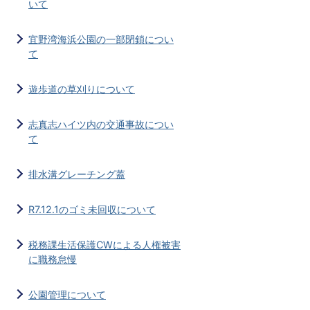
いて
宜野湾海浜公園の一部閉鎖につい
て
遊歩道の草刈りについて
志真志ハイツ内の交通事故につい
て
排水溝グレーチング蓋
R7.12.1のゴミ未回収について
税務課生活保護CWによる人権被害
に職務怠慢
公園管理について