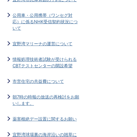
公用車・公用携帯（ワンセグ対
応）に係るNHK受信契約状況につ
いて
宜野湾マリーナの運営について
情報処理技術者試験が受けられる
CBTテストセンターの開設希望
市営住宅の共益費について
朝7時の時報の放送の再検討をお願
いします。
薬害根絶デー設置に関するお願い
宜野湾球場裏の海岸沿いの雑草に