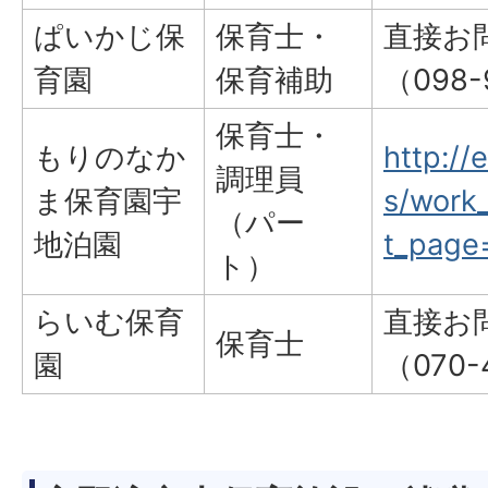
ぱいかじ保
保育士・
直接お
育園
保育補助
（098-
保育士・
もりのなか
http://
調理員
ま保育園宇
s/work_
（パー
地泊園
t_page
ト）
らいむ保育
直接お
保育士
園
（070-