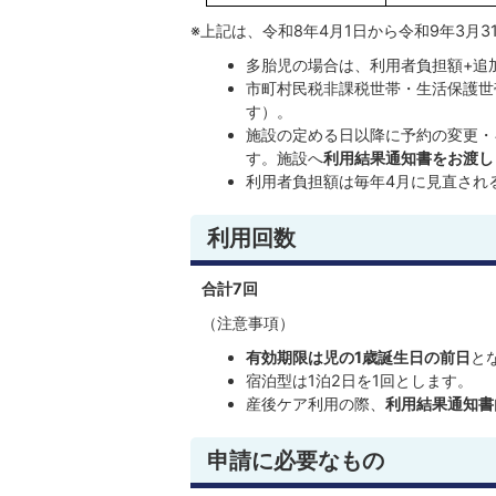
※上記は、令和8年4月1日から令和9年3月3
多胎児の場合は、利用者負担額+追
市町村民税非課税世帯・生活保護世
す）。
施設の定める日以降に予約の変更・
す。施設へ
利用結果通知書をお渡し
利用者負担額は毎年4月に見直され
利用回数
合計7回
（注意事項）
有効期限は児の1歳誕生日の前日
と
宿泊型は1泊2日を1回とします。
産後ケア利用の際、
利用結果通知書
申請に必要なもの