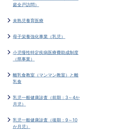
庭全戸訪問）
未熟児養育医療
母子栄養強化事業（乳児）
小児慢性特定疾病医療費助成制度
（県事業）
離乳食教室（マンマン教室）と離
乳食
乳児一般健康診査（前期：3～4か
月児）
乳児一般健康診査（後期：9～10
か月児）