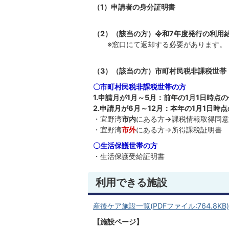
（1）申請者の身分証明書
（2）（該当の方）令和7年度発行の利用
※窓口にて返却する必要があります。
（3）（該当の方）市町村民税非課税世帯
〇市町村民税非課税世帯の方
1.申請月が1月～5月：前年の1月1日時点
2.申請月が6月～12月：本年の1月1日時
・宜野湾
市内
にある方→課税情報取得同意
・宜野湾
市外
にある方→所得課税証明書
〇生活保護世帯の方
・生活保護受給証明書
利用できる施設
産後ケア施設一覧(PDFファイル:764.8KB)
【施設ページ】