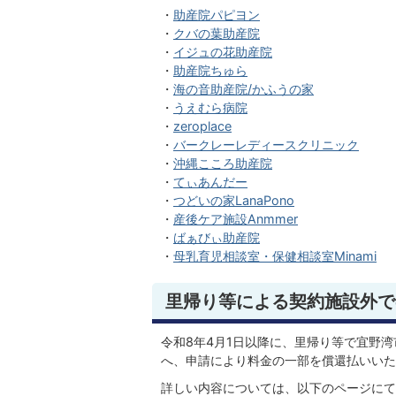
・
助産院パピヨン
・
クバの葉助産院
・
イジュの花助産院
・
助産院ちゅら
・
海の音助産院
/かふうの家
・
うえむら病院
・
zeroplace
・
バークレーレディースクリニック
・
沖縄こころ助産院
・
てぃあんだー
・
つどいの家LanaPono
・
産後ケア施設Anmmer
・
ばぁびぃ助産院
・
母乳育児相談室・保健相談室Minami
里帰り等による契約施設外で
令和8年4月1日以降に、里帰り等で宜野
へ、申請により料金の一部を償還払いいた
詳しい内容については、以下のページにて