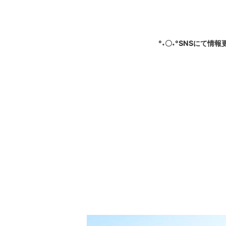
°˖〇˖°SNSにて情