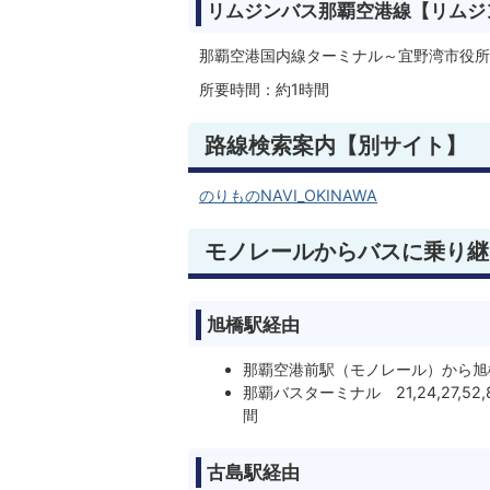
リムジンバス那覇空港線【リムジ
那覇空港国内線ターミナル～宜野湾市役所
所要時間：約1時間
路線検索案内【別サイト】
のりものNAVI_OKINAWA
モノレールからバスに乗り継
旭橋駅経由
那覇空港前駅（モノレール）から旭
那覇バスターミナル 21,24,27,
間
古島駅経由