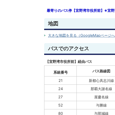
最寄りのバス停【宜野湾市役所前】※宜野
地図
大きな地図を見る（GoogleMapページ
バスでのアクセス
【宜野湾市役所前】経由バス
バス路線図
系統番号
21
新都心具志川線
24
那覇大謝名線
27
屋慶名線
52
与勝線
80
与那城線