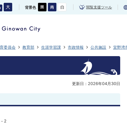
閲覧支援ツール
背景色
育委員会
教育部
生涯学習課
市政情報
公共施設
宜野湾
更新日：2026年04月30日
－2