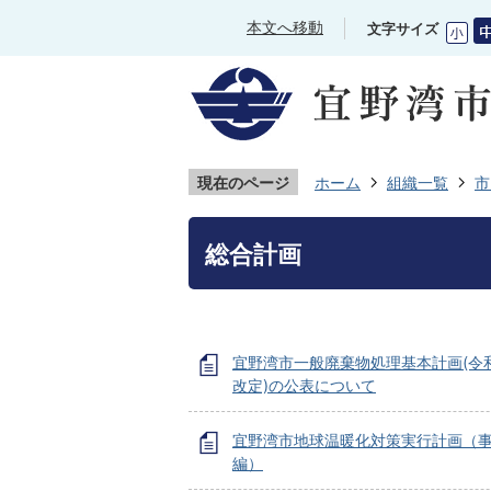
本文へ移動
文字サイズ
現在のページ
ホーム
組織一覧
市
総合計画
宜野湾市一般廃棄物処理基本計画(令
改定)の公表について
宜野湾市地球温暖化対策実行計画（
編）