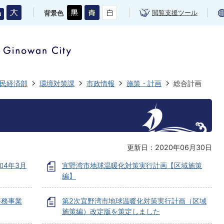
閲覧支援ツール
背景色
民経済部
環境対策課
市政情報
施策・計画
総合計画
更新日：2020年06月30日
和4年3月
宜野湾市地球温暖化対策実行計画【区域施策
編】
事務事業
第2次宜野湾市地球温暖化対策実行計画（区域
施策編）改定版を策定しました