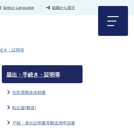
Select Language
組織から探す
続き・証明等
届出・手続き・証明等
住民票郵送依頼書
転出届(郵送)
戸籍・身分証明書等郵送用申請書