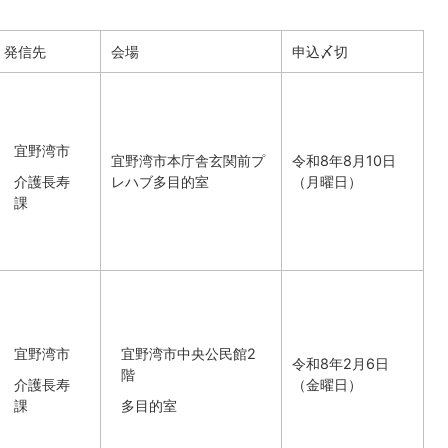
発信先
会場
申込〆切
宜野湾市
宜野湾市本庁舎玄関前プ
令和8年8月10日
介護長寿
レハブ多目的室
（月曜日）
課
宜野湾市
宜野湾市中央公民館2
令和8年2月6日
階
介護長寿
（金曜日）
課
多目的室