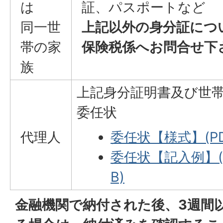
は
証、パスポートなど
同一世
上記以外の身分証につ
帯の家
保険税係へお問合せ下
族
上記身分証明書及び世
委任状
代理人
委任状【様式】(PD
委任状【記入例】(P
B)
金融機関で納付された後、3週間