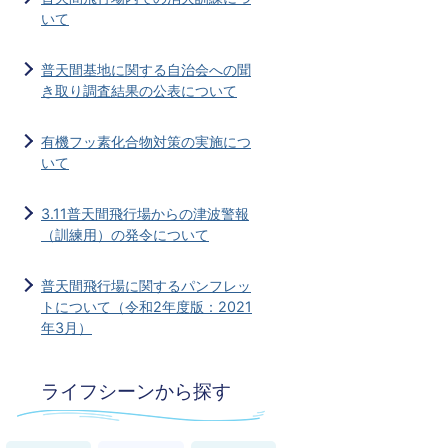
いて
普天間基地に関する自治会への聞
き取り調査結果の公表について
有機フッ素化合物対策の実施につ
いて
3.11普天間飛行場からの津波警報
（訓練用）の発令について
普天間飛行場に関するパンフレッ
トについて（令和2年度版：2021
年3月）
ライフシーンから探す