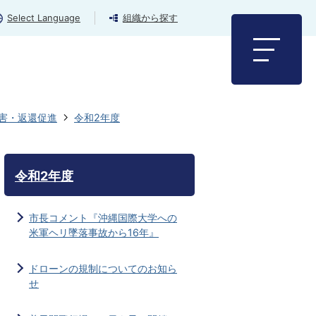
Select Language
組織から探す
害・返還促進
令和2年度
令和2年度
市長コメント『沖縄国際大学への
米軍ヘリ墜落事故から16年』
ドローンの規制についてのお知ら
せ