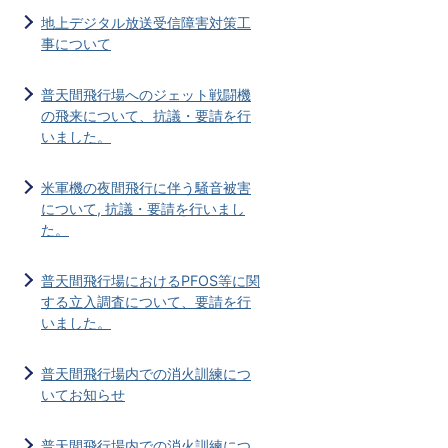
地上デジタル放送受信障害対策工
事について
普天間飛行場へのジェット戦闘機
の飛来について、抗議・要請を行
いました。
米軍機の夜間飛行に伴う騒音被害
について, 抗議・要請を行いまし
た。
普天間飛行場におけるPFOS等に関
する立入調査について、要請を行
いました。
普天間飛行場内での消火訓練につ
いてお知らせ
普天間飛行場内での消火訓練につ