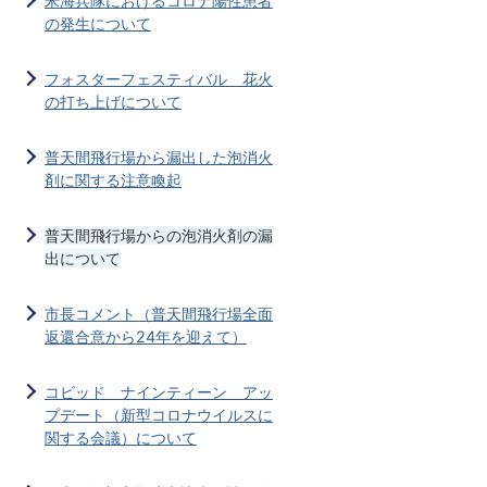
米海兵隊におけるコロナ陽性患者
の発生について
フォスターフェスティバル 花火
の打ち上げについて
普天間飛行場から漏出した泡消火
剤に関する注意喚起
普天間飛行場からの泡消火剤の漏
出について
市長コメント（普天間飛行場全面
返還合意から24年を迎えて）
コビッド ナインティーン アッ
プデート（新型コロナウイルスに
関する会議）について