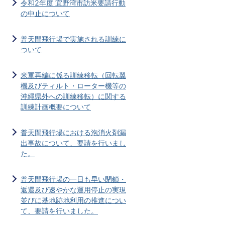
令和2年度 宜野湾市訪米要請行動
の中止について
普天間飛行場で実施される訓練に
ついて
米軍再編に係る訓練移転（回転翼
機及びティルト・ローター機等の
沖縄県外への訓練移転）に関する
訓練計画概要について
普天間飛行場における泡消火剤漏
出事故について、要請を行いまし
た。
普天間飛行場の一日も早い閉鎖・
返還及び速やかな運用停止の実現
並びに基地跡地利用の推進につい
て、要請を行いました。