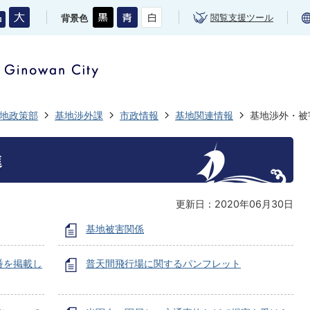
閲覧支援ツール
背景色
地政策部
基地渉外課
市政情報
基地関連情報
基地渉外・被
進
更新日：2020年06月30日
基地被害関係
番を掲載し
普天間飛行場に関するパンフレット