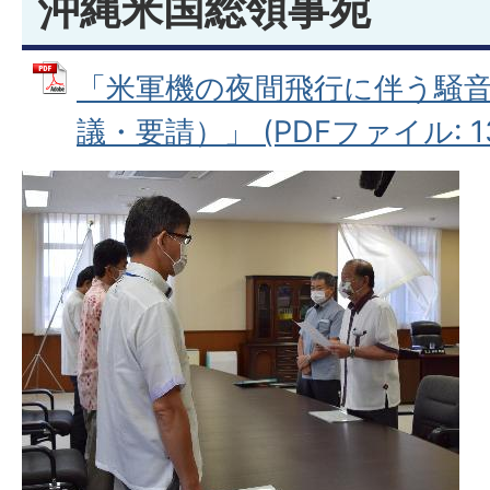
沖縄米国総領事宛
「米軍機の夜間飛行に伴う騒
議・要請）」 (PDFファイル: 13