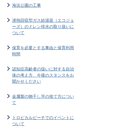
海浜公園の工事
潜熱回収型ガス給湯器（エコジョ
ーズ）のドレン排水の取り扱いに
ついて
保育を必要とする事由と保育利用
時間
認知症高齢者の扱いに対する自治
体の考え方、今後のスタンスをお
聞かせください
金属製の物干し竿の捨て方につい
て
トロピカルビーチでのイベントに
ついて