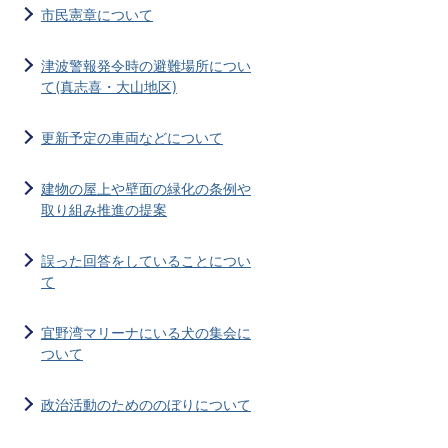
市民憲章について
津波警報発令時の避難場所につい
て(真志喜・大山地区)
更新予定の車両などについて
建物の屋上や壁面の緑化の条例や
取り組み推進の提案
誤った回答をしていることについ
て
宜野湾マリーナにいる犬の集会に
ついて
政治活動のためののぼりについて