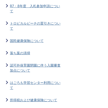
R7・8年度 入札参加申請につい
て
トロピカルビーチの置引きについ
て
国民健康保険について
落ち葉の清掃
認可外保育園閉園に伴う入園審査
加点について
はごろも学習センター利用につい
て
所得税および健康保険について